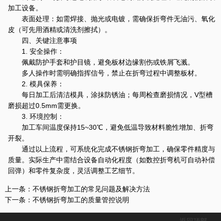
加工设备。
表面处理：如需焊接、抛光或电镀，需确保折弯件无油污、氧化
皮（可先用酒精或清洗剂擦拭）。
四、关键注意事项
1. 安全操作：
佩戴防护手套和护目镜，避免板材边缘割伤或铁屑飞溅。
多人操作时需明确指挥信号，禁止在折弯过程中调整板材。
2. 模具保养：
每日加工后清洁模具，涂抹防锈油；每周检查磨损情况，V型槽
磨损超过0.5mm需更换。
3. 环境控制：
加工车间温度保持15~30℃，避免低温导致材料脆性增加、折弯
开裂。
通过以上流程，可系统化完成不锈钢折弯加工，确保零件精度与
质量。实际生产中需结合设备自动化程度（如数控折弯机可自动补偿
回弹）和零件复杂度，灵活调整工艺细节。
上一条：
不锈钢折弯加工的常见问题及解决方法
下一条：
不锈钢折弯加工的质量管控说明