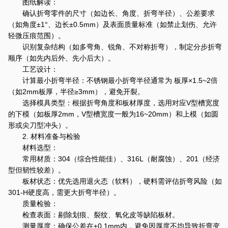
图纸解读：
确认折弯零件的尺寸（如边长、角度、折弯半径）、公差要求
（如角度±1°、边长±0.5mm）及表面质量标准（如禁止划伤、允许
轻微压痕范围）。
识别复杂结构（如多弯角、锐角、不对称折弯），制定分步折弯
顺序（如先内后外、先小后大）。
工艺设计：
计算最小折弯半径：不锈钢最小折弯半径通常为 板厚×1.5~2倍
（如2mm板厚，半径≥3mm），避免开裂。
选择模具类型：根据折弯角度和板材厚度，选用对应V型槽宽度
的下模（如板厚2mm，V型槽宽度一般为16~20mm）和上模（如圆
形或尖刀型冲头）。
2. 材料准备与检验
材料选型：
常用材质：304（综合性能佳）、316L（耐腐蚀）、201（经济
型但韧性较差）。
板材状态：优先选用退火态（软料），硬料需评估折弯风险（如
301-H硬度高，需更大折弯半径）。
质量检验：
检查表面：剔除划痕、裂纹、氧化皮等缺陷板材。
测量厚度：确保公差在±0.1mm内，避免因厚度不均导致折弯变