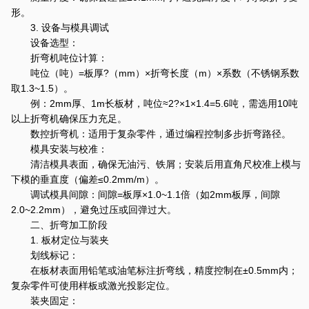
形。
3. 设备与模具调试
设备选型：
折弯机吨位计算：
吨位（吨）=板厚?（mm）×折弯长度（m）×系数（不锈钢系数
取1.3~1.5）。
例：2mm厚、1m长板材，吨位≈2?×1×1.4=5.6吨，需选用10吨
以上折弯机确保压力充足。
数控折弯机：适用于复杂零件，通过编程控制多步折弯路径。
模具安装与校准：
清洁模具表面，确保无油污、铁屑；安装后用直角尺校准上模与
下模的垂直度（偏差≤0.2mm/m）。
调试模具间隙：间隙=板厚×1.0~1.1倍（如2mm板厚，间隙
2.0~2.2mm），避免过压或回弹过大。
二、折弯加工阶段
1. 板材定位与装夹
划线标记：
在板材表面用铅笔或油笔标注折弯线，精度控制在±0.5mm内；
复杂零件可使用样板或激光投影定位。
装夹固定：