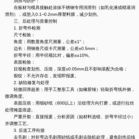
润滑与防护：
在板材与模具接触处涂抹不锈钢专用润滑剂（如乳化液或蜡基润
滑剂），或垫入0.1~0.2mm厚塑料膜，减少划伤。
三、后处理与质量控制
1. 折弯件检测
尺寸检验：
角度：用数显角度尺测量，公差±1°；
边长：用钢卷尺或卡尺测量，公差±0.5mm；
折弯半径：用半径规比对，偏差≤±10%。
表面检验：
目视检查划伤、压痕，深度≤0.05mm且不影响装配为合格；
裂纹：不允许存在，发现即报废。
2. 缺陷修复与处理
轻微回弹超差：用手工整形工具（如橡胶锤）轻敲折弯线外侧，
微调角度。
表面压痕：用细砂纸（800以上）沿纹理方向打磨，或进行拉丝
处理掩盖痕迹。
严重开裂：直接报废，分析原因（如材料选错、折弯半径过小）
并调整工艺。
3. 后道工序衔接
去毛刺：对折弯边毛刺用砂纸或毛刺去除机处理，避免刮伤后续