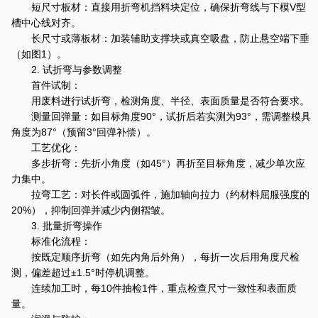
短尺寸板材：直接用折弯机挡料块定位，确保折弯线与下模V型
槽中心线对齐。
长尺寸或薄板材：加装辅助支撑块或真空吸盘，防止悬空端下垂
（如图1）。
2. 试折弯与参数调整
首件试制：
用废料进行试折弯，检测角度、半径、表面质量是否符合要求。
测量回弹量：如目标角度90°，试折后若实测为93°，需调整模具
角度为87°（预留3°回弹补偿）。
工艺优化：
多步折弯：先折小角度（如45°）再折至目标角度，减少单次应
力集中。
拉弯工艺：对长件或圆弧件，施加轴向拉力（约材料屈服强度的
20%），抑制回弹并减少内侧褶皱。
3. 批量折弯操作
标准化流程：
按既定顺序折弯（如先内角后外角），每折一次后用角度尺检
测，偏差超过±1.5°时停机调整。
连续加工时，每10件抽检1件，重点检查尺寸一致性和表面质
量。